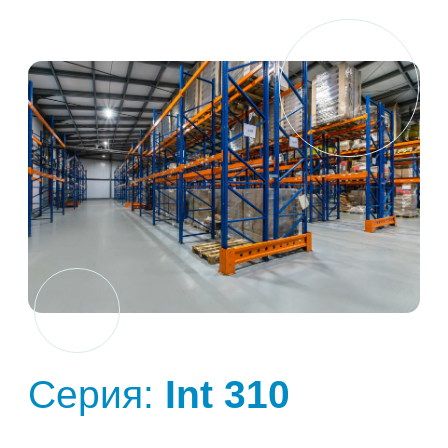
Серия:
Int 310
Шкафы окрашиваются в уже собранном виде,
имея, при этом, много труднодоступных
участков. Акзо Нобель учитывает
недопустимость образования скопления
осыпавшегося порошка на нижних плоскостях
конструкций при окрашивании. Именно
поэтому, краски, предназначенные для
нанесения на электротехническое
оборудование, как правило, имеют особые
технологические параметры нанесения
(заряжаемость, растекаемость и
гранулометрию).
К покрытиям, находящимся в
непосредственной близости с чувствительной
электроникой, предъявляется особое
требование - способность препятствовать
накоплению на поверхности статического
электрического заряда. Если Вы подбираете