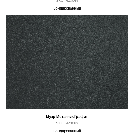
SKU:
N23049
Бондированный
Муар Металлик Графит
SKU:
N23089
Бондированный