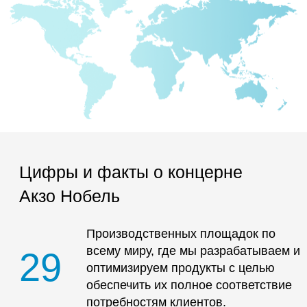
Наши преимущества
Экологическая безопасность
Высокоэффективное отверждение
Гибкость сотрудничества
Превосходные
эксплуатационные св-ва
Повышенная производительность