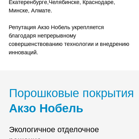
Экологичное отделочное
решение
Порошковые покрытия доступны в самом
широком ассортименте цветов, вариантов
отделки поверхности и эксплуатационных
свойств, что всегда позволяет выбрать продукт,
полностью соответствующий потребностям
конкретного заказчика.
Порошковые краски Акзо Нобель применяются
всемирно известными брендами. Клиенты
доверяют нашим продуктам и используют их
для декорирования, защиты и сохранения
своих зданий, офисов, производственных
предприятий и изделия.
Технологичность
Экологичность