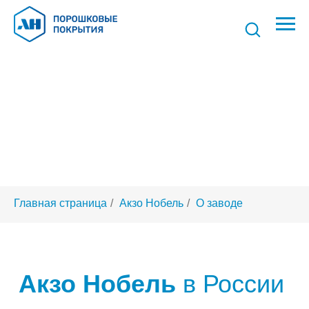
Акзо Нобель
в России
Главная страница
/
Акзо Нобель
/
О заводе
Занимает лидирующее место по
О нас
объемам производства и продаж
порошковых покрытий
Российский завод был открыт в 2007 г. в