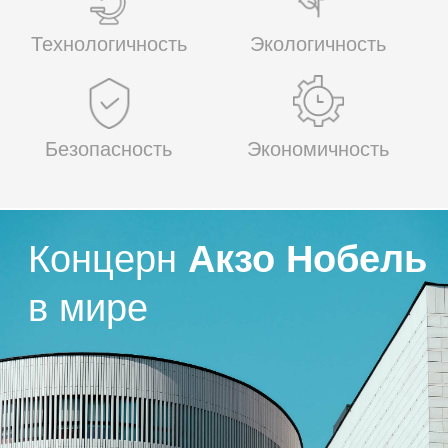
имеет 29 производственных площадок по всему
миру, а офисы и представительства открыты
более чем в 70 странах.
Цифры и факты о концерне
Акзо Нобель
Производственных площадок по
всему миру, где мы разрабатываем и
29
оптимизируем продукты с целью
обеспечить их полное соответствие
потребностям клиентов.