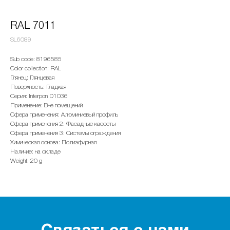
RAL 7011
SL6089
Sub code: 8196585
Color collection: RAL
Глянец: Глянцевая
Поверхность: Гладкая
Серия: Interpon D1036
Применение: Вне помещений
Сфера применения: Алюминиевый профиль
Сфера применения 2: Фасадные кассеты
Сфера применения 3: Системы ограждения
Химическая основа: Полиэфирная
Наличие: на складе
Weight: 20 g