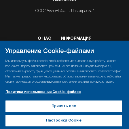
ООО "АкзоНобель Лакокраска"
О НАС
ИНФОРМАЦИЯ
ПОРОШКОВЫЕ КРАСКИ
КОНТАКТЫ
Управление Cookie-файлами
Мы используем файлы cookie, чтобы обеспечивать правильную работу нашего
веб-сайта, персонализировать рекламные объявления и другие материалы,
обеспечивать работу функций социальных сетей и анализировать сетевой трафик.
Политика конфиденциальности
Мы также предоставляем информацию об использовании вами нашего веб-сайта
своим партнерам по социальным сетям, рекламе и аналитическим системам.
Политика использования Cookie-файлов
Политика использования Cookie-файлов
Правовые положения
Управление Cookies
Принять все
© Copyright 2026 AN Powder Coatings
Настройки Cookie
Главная
Каталог
Online заказ
Контакты