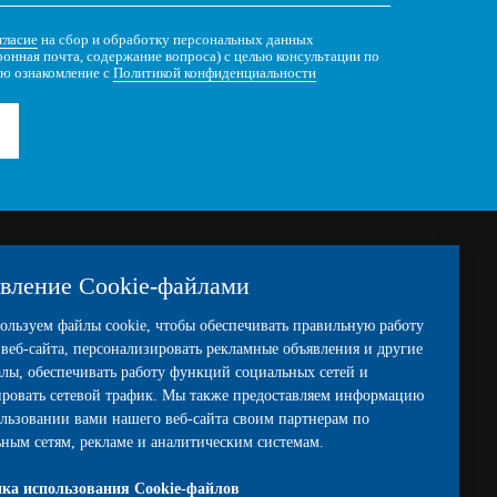
гласие
на сбор и обработку персональных данных
ронная почта, содержание вопроса) с целью консультации по
ю ознакомление с
Политикой конфиденциальности
вление Cookie-файлами
О НАС
ИНФОРМАЦИЯ
льзуем файлы cookie, чтобы обеспечивать правильную работу
О заводе
Система кодировки
веб-сайта, персонализировать рекламные объявления и другие
Производство
Палитра RAL
лы, обеспечивать работу функций социальных сетей и
ировать сетевой трафик. Мы также предоставляем информацию
Разработка краски
Документация
льзовании вами нашего веб-сайта своим партнерам по
Лаборатория
Сертификаты
ным сетям, рекламе и аналитическим системам.
Новости
Условия доставки
ка использования Cookie-файлов