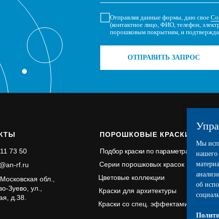
Отправляя данные формы, даю свое
Со
(контактное лицо, ФИО, телефон, элект
порошковым покрытиям, и подтвержда
ОТПРАВИТЬ ЗАПРОС
Упра
КТЫ
ПОРОШКОВЫЕ КРАСКИ
Мы испо
Подбор краски по параметрам
11 73 50
нашего 
Серии порошковых красок
материа
o@an-rf.ru
анализ
Цветовые коллекции
Московская обл.,
об испо
во-Зуево, ул.,
Краски для архитектуры
социаль
я, д.38.
Краски со спец. эффектами
Полити