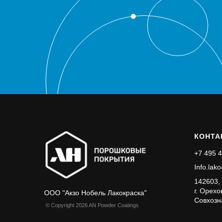
КОНТА
+7 495 4
Info.lak
142603, 
г. Орехо
ООО "Акзо Нобель Лакокраска"
Совхозна
© Copyright 2026 AN Powder Coatings