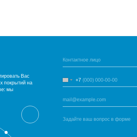
тировать Вас
+7
х покрытий на
ые: мы