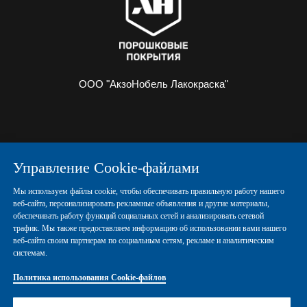
ООО "АкзоНобель Лакокраска"
О НАС
ИНФОРМАЦИЯ
Управление Cookie-файлами
ПОРОШКОВЫЕ КРАСКИ
КОНТАКТЫ
Мы используем файлы cookie, чтобы обеспечивать правильную работу нашего
веб-сайта, персонализировать рекламные объявления и другие материалы,
обеспечивать работу функций социальных сетей и анализировать сетевой
Политика конфиденциальности
трафик. Мы также предоставляем информацию об использовании вами нашего
веб-сайта своим партнерам по социальным сетям, рекламе и аналитическим
системам.
Политика использования Cookie-файлов
Политика использования Cookie-файлов
Правовые положения
Управление Cookies