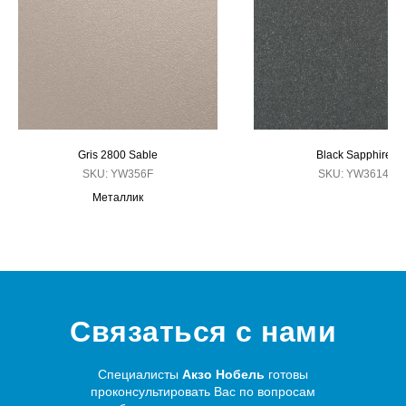
Gris 2800 Sable
Black Sapphire
SKU:
YW356F
SKU:
YW3614
Металлик
Связаться с нами
Специалисты
Акзо Нобель
готовы
проконсультировать Вас по вопросам