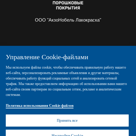
ООО "АкзоНобель Лакокраска"
О НАС
ИНФОРМАЦИЯ
Управление Cookie-файлами
ПОРОШКОВЫЕ КРАСКИ
КОНТАКТЫ
Мы используем файлы cookie, чтобы обеспечивать правильную работу нашего
веб-сайта, персонализировать рекламные объявления и другие материалы,
обеспечивать работу функций социальных сетей и анализировать сетевой
Политика конфиденциальности
трафик. Мы также предоставляем информацию об использовании вами нашего
веб-сайта своим партнерам по социальным сетям, рекламе и аналитическим
системам.
Политика использования Cookie-файлов
Политика использования Cookie-файлов
Правовые положения
Управление Cookies
Принять все
© Copyright 2026 AN Powder Coatings
Настройки Cookie