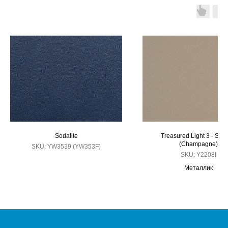
Sodalite
Treasured Light 3 - Sum
(Champagne)
SKU:
YW3539 (YW353F)
SKU:
Y2208I
Металлик