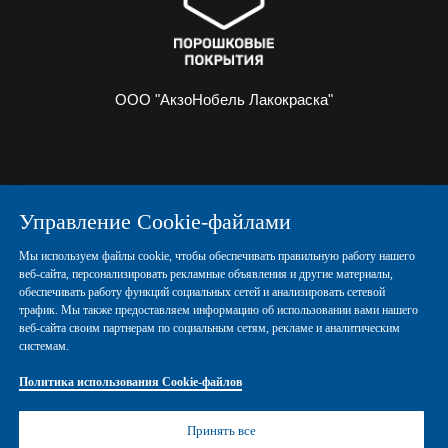
ООО "АкзоНобель Лакокраска"
О НАС
ИНФОРМАЦИЯ
Управление Cookie-файлами
ПОРОШКОВЫЕ КРАСКИ
КОНТАКТЫ
Мы используем файлы cookie, чтобы обеспечивать правильную работу нашего
веб-сайта, персонализировать рекламные объявления и другие материалы,
обеспечивать работу функций социальных сетей и анализировать сетевой
Политика конфиденциальности
трафик. Мы также предоставляем информацию об использовании вами нашего
веб-сайта своим партнерам по социальным сетям, рекламе и аналитическим
системам.
Политика использования Cookie-файлов
Политика использования Cookie-файлов
Правовые положения
Управление Cookies
Принять все