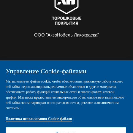
ООО "АкзоНобель Лакокраска"
О НАС
ИНФОРМАЦИЯ
Управление Cookie-файлами
ПОРОШКОВЫЕ КРАСКИ
КОНТАКТЫ
Мы используем файлы cookie, чтобы обеспечивать правильную работу нашего
веб-сайта, персонализировать рекламные объявления и другие материалы,
обеспечивать работу функций социальных сетей и анализировать сетевой
Политика конфиденциальности
трафик. Мы также предоставляем информацию об использовании вами нашего
веб-сайта своим партнерам по социальным сетям, рекламе и аналитическим
системам.
Политика использования Cookie-файлов
Политика использования Cookie-файлов
Правовые положения
Управление Cookies