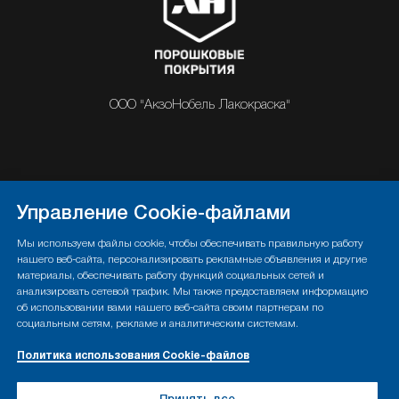
ООО "АкзоНобель Лакокраска"
О НАС
ИНФОРМАЦИЯ
Управление Cookie-файлами
ПОРОШКОВЫЕ КРАСКИ
КОНТАКТЫ
Мы используем файлы cookie, чтобы обеспечивать правильную работу
нашего веб-сайта, персонализировать рекламные объявления и другие
материалы, обеспечивать работу функций социальных сетей и
анализировать сетевой трафик. Мы также предоставляем информацию
Политика конфиденциальности
об использовании вами нашего веб-сайта своим партнерам по
социальным сетям, рекламе и аналитическим системам.
Политика использования Cookie-файлов
Политика использования Cookie-файлов
Правовые положения
Управление Cookies