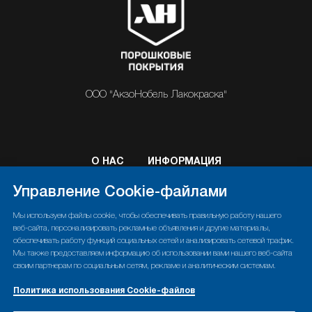
ООО "АкзоНобель Лакокраска"
О НАС
ИНФОРМАЦИЯ
ПОРОШКОВЫЕ КРАСКИ
КОНТАКТЫ
Управление Cookie-файлами
Мы используем файлы cookie, чтобы обеспечивать правильную работу нашего
веб-сайта, персонализировать рекламные объявления и другие материалы,
обеспечивать работу функций социальных сетей и анализировать сетевой трафик.
Политика конфиденциальности
Мы также предоставляем информацию об использовании вами нашего веб-сайта
своим партнерам по социальным сетям, рекламе и аналитическим системам.
Политика использования Cookie-файлов
Политика использования Cookie-файлов
Правовые положения
Управление Cookies