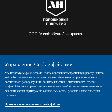
ООО "АкзоНобель Лакокраска"
О НАС
ИНФОРМАЦИЯ
Управление Cookie-файлами
ПОРОШКОВЫЕ КРАСКИ
КОНТАКТЫ
Мы используем файлы cookie, чтобы обеспечивать правильную работу нашего
веб-сайта, персонализировать рекламные объявления и другие материалы,
обеспечивать работу функций социальных сетей и анализировать сетевой
Политика конфиденциальности
трафик. Мы также предоставляем информацию об использовании вами нашего
веб-сайта своим партнерам по социальным сетям, рекламе и аналитическим
системам.
Политика использования Cookie-файлов
Политика использования Cookie-файлов
Правовые положения
Управление Cookies