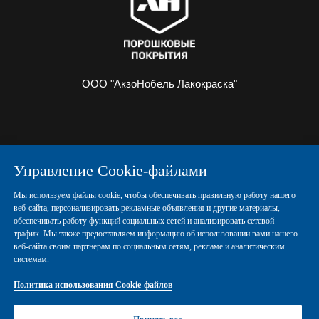
ООО "АкзоНобель Лакокраска"
О НАС
ИНФОРМАЦИЯ
Управление Cookie-файлами
ПОРОШКОВЫЕ КРАСКИ
КОНТАКТЫ
Мы используем файлы cookie, чтобы обеспечивать правильную работу нашего
веб-сайта, персонализировать рекламные объявления и другие материалы,
обеспечивать работу функций социальных сетей и анализировать сетевой
Политика конфиденциальности
трафик. Мы также предоставляем информацию об использовании вами нашего
веб-сайта своим партнерам по социальным сетям, рекламе и аналитическим
системам.
Политика использования Cookie-файлов
Политика использования Cookie-файлов
Правовые положения
Управление Cookies