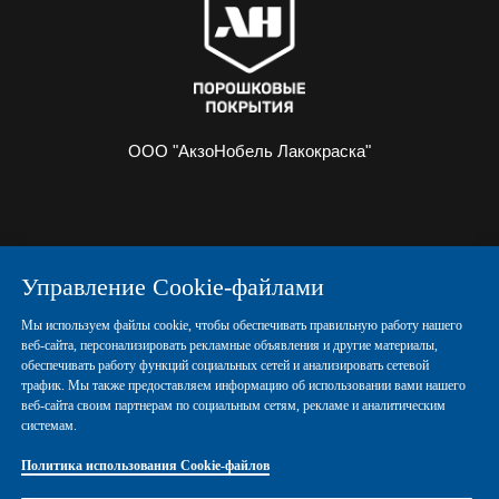
ООО "АкзоНобель Лакокраска"
О НАС
ИНФОРМАЦИЯ
Управление Cookie-файлами
ПОРОШКОВЫЕ КРАСКИ
КОНТАКТЫ
Мы используем файлы cookie, чтобы обеспечивать правильную работу нашего
веб-сайта, персонализировать рекламные объявления и другие материалы,
обеспечивать работу функций социальных сетей и анализировать сетевой
Политика конфиденциальности
трафик. Мы также предоставляем информацию об использовании вами нашего
веб-сайта своим партнерам по социальным сетям, рекламе и аналитическим
системам.
Политика использования Cookie-файлов
Политика использования Cookie-файлов
Правовые положения
Управление Cookies