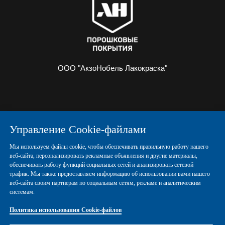
ООО "АкзоНобель Лакокраска"
О НАС
ИНФОРМАЦИЯ
Управление Cookie-файлами
ПОРОШКОВЫЕ КРАСКИ
КОНТАКТЫ
Мы используем файлы cookie, чтобы обеспечивать правильную работу нашего
веб-сайта, персонализировать рекламные объявления и другие материалы,
обеспечивать работу функций социальных сетей и анализировать сетевой
Политика конфиденциальности
трафик. Мы также предоставляем информацию об использовании вами нашего
веб-сайта своим партнерам по социальным сетям, рекламе и аналитическим
системам.
Политика использования Cookie-файлов
Политика использования Cookie-файлов
Правовые положения
Управление Cookies