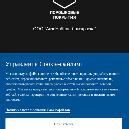
ООО "АкзоНобель Лакокраска"
О НАС
ИНФОРМАЦИЯ
Управление Cookie-файлами
ПОРОШКОВЫЕ КРАСКИ
КОНТАКТЫ
Мы используем файлы cookie, чтобы обеспечивать правильную работу нашего
веб-сайта, персонализировать рекламные объявления и другие материалы,
обеспечивать работу функций социальных сетей и анализировать сетевой
Политика конфиденциальности
трафик. Мы также предоставляем информацию об использовании вами нашего
веб-сайта своим партнерам по социальным сетям, рекламе и аналитическим
системам.
Политика использования Cookie-файлов
Политика использования Cookie-файлов
Правовые положения
Управление Cookies
Принять все