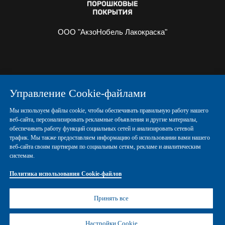
ООО "АкзоНобель Лакокраска"
О НАС
ИНФОРМАЦИЯ
Управление Cookie-файлами
ПОРОШКОВЫЕ КРАСКИ
КОНТАКТЫ
Мы используем файлы cookie, чтобы обеспечивать правильную работу нашего
веб-сайта, персонализировать рекламные объявления и другие материалы,
обеспечивать работу функций социальных сетей и анализировать сетевой
Политика конфиденциальности
трафик. Мы также предоставляем информацию об использовании вами нашего
веб-сайта своим партнерам по социальным сетям, рекламе и аналитическим
системам.
Политика использования Cookie-файлов
Политика использования Cookie-файлов
Правовые положения
Управление Cookies
Принять все
© Copyright 2026 AN Powder Coatings
Настройки Cookie