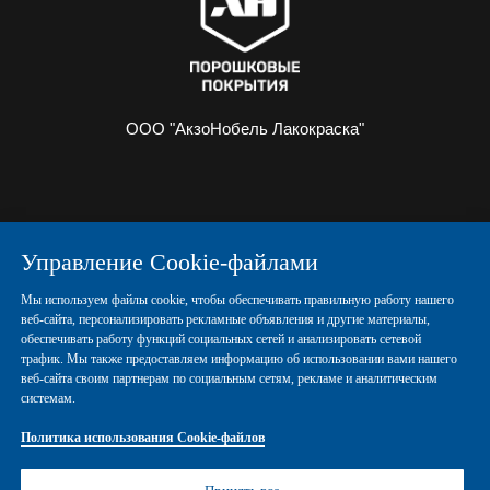
ООО "АкзоНобель Лакокраска"
О НАС
ИНФОРМАЦИЯ
Управление Cookie-файлами
ПОРОШКОВЫЕ КРАСКИ
КОНТАКТЫ
Мы используем файлы cookie, чтобы обеспечивать правильную работу нашего
веб-сайта, персонализировать рекламные объявления и другие материалы,
обеспечивать работу функций социальных сетей и анализировать сетевой
Политика конфиденциальности
трафик. Мы также предоставляем информацию об использовании вами нашего
веб-сайта своим партнерам по социальным сетям, рекламе и аналитическим
системам.
Политика использования Cookie-файлов
Политика использования Cookie-файлов
Правовые положения
Управление Cookies