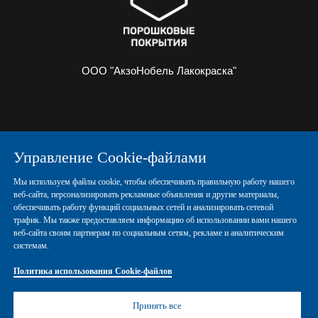
ООО "АкзоНобель Лакокраска"
О НАС
ИНФОРМАЦИЯ
Управление Cookie-файлами
ПОРОШКОВЫЕ КРАСКИ
КОНТАКТЫ
Мы используем файлы cookie, чтобы обеспечивать правильную работу нашего
веб-сайта, персонализировать рекламные объявления и другие материалы,
обеспечивать работу функций социальных сетей и анализировать сетевой
Политика конфиденциальности
трафик. Мы также предоставляем информацию об использовании вами нашего
веб-сайта своим партнерам по социальным сетям, рекламе и аналитическим
системам.
Политика использования Cookie-файлов
Политика использования Cookie-файлов
Правовые положения
Управление Cookies
Принять все